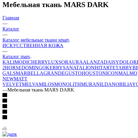
Мебельная ткань MARS DARK
Главная
—
Каталог
—
Каталог мебельные ткани smart
ИСКУССТВЕННАЯ КОЖА
—
Каталог mars
KALI
MODI
CHERRY
LUXSOR
AURA
ALANZA
DAISY
DOLOR
2
HORSE
DOMINGO
KERRY
SANATA
LION
HIT
ARTE
TABBY
B
GALS
MARBELLA
GRANDE
GUSTO
HOUSTON
ICON
MALMO
NEW
MATT
VELVET
MELVA
MILOS
MONOLITH
MURA
NILDA
NOBILIA
Y
—
Мебельная ткань MARS DARK