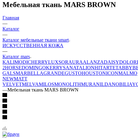
Мебельная ткань MARS BROWN
Главная
—
Каталог
—
Каталог мебельные ткани smart
ИСКУССТВЕННАЯ КОЖА
—
Каталог mars
KALI
MODI
CHERRY
LUXSOR
AURA
ALANZA
DAISY
DOLOR
2
HORSE
DOMINGO
KERRY
SANATA
LION
HIT
ARTE
TABBY
B
GALS
MARBELLA
GRANDE
GUSTO
HOUSTON
ICON
MALMO
NEW
MATT
VELVET
MELVA
MILOS
MONOLITH
MURA
NILDA
NOBILIA
Y
—
Мебельная ткань MARS BROWN