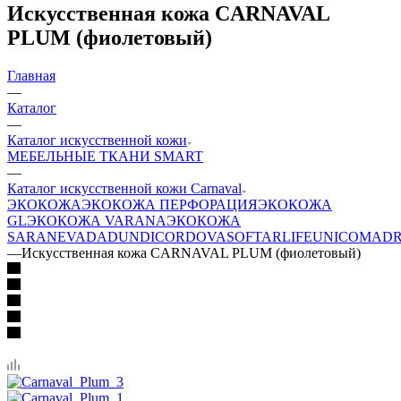
Искусственная кожа CARNAVAL
PLUM (фиолетовый)
Главная
—
Каталог
—
Каталог искусственной кожи
МЕБЕЛЬНЫЕ ТКАНИ SMART
—
Каталог искусственной кожи Carnaval
ЭКОКОЖА
ЭКОКОЖА ПЕРФОРАЦИЯ
ЭКОКОЖА
GL
ЭКОКОЖА VARANA
ЭКОКОЖА
SARA
NEVADA
DUNDI
CORDOVA
SOFTAR
LIFE
UNICO
MADR
—
Искусственная кожа CARNAVAL PLUM (фиолетовый)