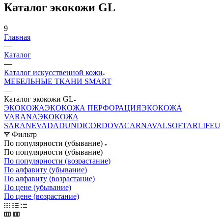
Каталог экокожи GL
9
Главная
—
Каталог
—
Каталог искусственной кожи
МЕБЕЛЬНЫЕ ТКАНИ SMART
—
Каталог экокожи GL
ЭКОКОЖА
ЭКОКОЖА ПЕРФОРАЦИЯ
ЭКОКОЖА
VARANA
ЭКОКОЖА
SARA
NEVADA
DUNDI
CORDOVA
CARNAVAL
SOFTAR
LIFE
U
Фильтр
По популярности (убывание)
По популярности (убывание)
По популярности (возрастание)
По алфавиту (убывание)
По алфавиту (возрастание)
По цене (убывание)
По цене (возрастание)