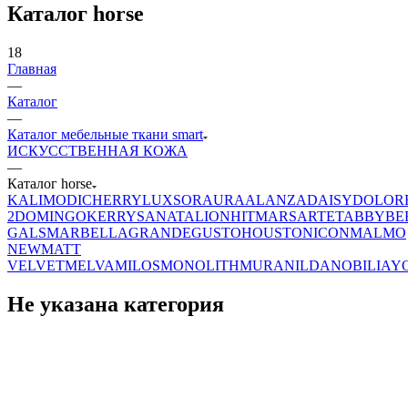
Каталог horse
18
Главная
—
Каталог
—
Каталог мебельные ткани smart
ИСКУССТВЕННАЯ КОЖА
—
Каталог horse
KALI
MODI
CHERRY
LUXSOR
AURA
ALANZA
DAISY
DOLOR
2
DOMINGO
KERRY
SANATA
LION
HIT
MARS
ARTE
TABBY
BE
GALS
MARBELLA
GRANDE
GUSTO
HOUSTON
ICON
MALMO
NEW
MATT
VELVET
MELVA
MILOS
MONOLITH
MURA
NILDA
NOBILIA
Y
Не указана категория