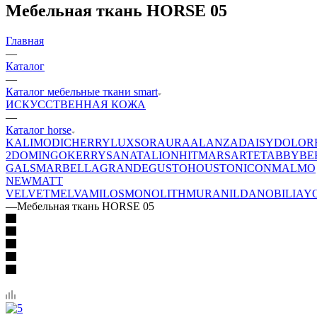
Мебельная ткань HORSE 05
Главная
—
Каталог
—
Каталог мебельные ткани smart
ИСКУССТВЕННАЯ КОЖА
—
Каталог horse
KALI
MODI
CHERRY
LUXSOR
AURA
ALANZA
DAISY
DOLOR
2
DOMINGO
KERRY
SANATA
LION
HIT
MARS
ARTE
TABBY
BE
GALS
MARBELLA
GRANDE
GUSTO
HOUSTON
ICON
MALMO
NEW
MATT
VELVET
MELVA
MILOS
MONOLITH
MURA
NILDA
NOBILIA
Y
—
Мебельная ткань HORSE 05