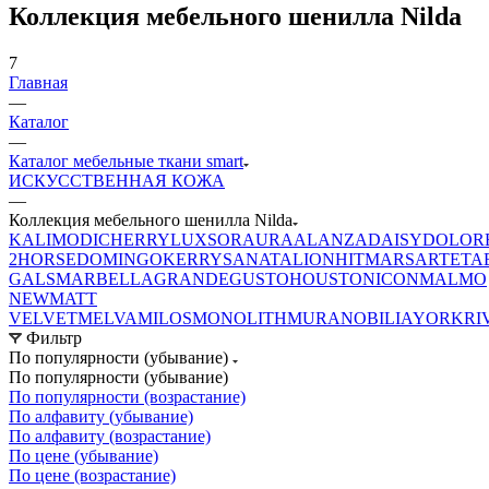
Коллекция мебельного шенилла Nilda
7
Главная
—
Каталог
—
Каталог мебельные ткани smart
ИСКУССТВЕННАЯ КОЖА
—
Коллекция мебельного шенилла Nilda
KALI
MODI
CHERRY
LUXSOR
AURA
ALANZA
DAISY
DOLOR
2
HORSE
DOMINGO
KERRY
SANATA
LION
HIT
MARS
ARTE
TA
GALS
MARBELLA
GRANDE
GUSTO
HOUSTON
ICON
MALMO
NEW
MATT
VELVET
MELVA
MILOS
MONOLITH
MURA
NOBILIA
YORK
RI
Фильтр
По популярности (убывание)
По популярности (убывание)
По популярности (возрастание)
По алфавиту (убывание)
По алфавиту (возрастание)
По цене (убывание)
По цене (возрастание)