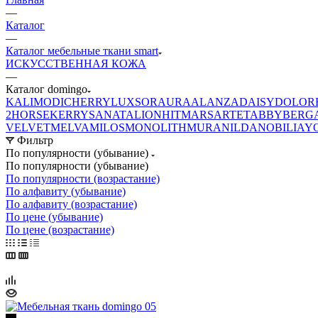
—
Каталог
—
Каталог мебельные ткани smart
ИСКУССТВЕННАЯ КОЖА
—
Каталог domingo
KALI
MODI
CHERRY
LUXSOR
AURA
ALANZA
DAISY
DOLOR
2
HORSE
KERRY
SANATA
LION
HIT
MARS
ARTE
TABBY
BERG
VELVET
MELVA
MILOS
MONOLITH
MURA
NILDA
NOBILIA
Y
Фильтр
По популярности (убывание)
По популярности (убывание)
По популярности (возрастание)
По алфавиту (убывание)
По алфавиту (возрастание)
По цене (убывание)
По цене (возрастание)