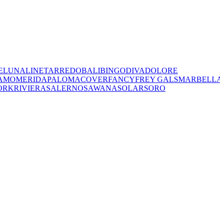
E
LUNA
LINET
ARREDO
BALI
BINGO
DIVA
DOLORE
AMO
MERIDA
PALOMA
COVER
FANCY
FREY
GALS
MARBELL
ORK
RIVIERA
SALERNO
SAWANA
SOLAR
SORO