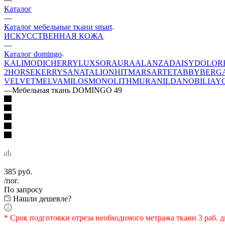
Каталог
—
Каталог мебельные ткани smart
ИСКУССТВЕННАЯ КОЖА
—
Каталог domingo
KALI
MODI
CHERRY
LUXSOR
AURA
ALANZA
DAISY
DOLOR
2
HORSE
KERRY
SANATA
LION
HIT
MARS
ARTE
TABBY
BERG
VELVET
MELVA
MILOS
MONOLITH
MURA
NILDA
NOBILIA
Y
—
Мебельная ткань DOMINGO 49
385
руб.
/пог.
По запросу
Нашли дешевле?
* Срок подготовки отреза необходимого метража ткани 3 раб. д