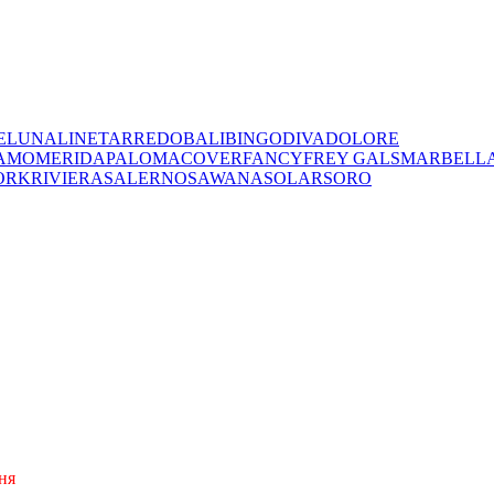
E
LUNA
LINET
ARREDO
BALI
BINGO
DIVA
DOLORE
AMO
MERIDA
PALOMA
COVER
FANCY
FREY
GALS
MARBELL
ORK
RIVIERA
SALERNO
SAWANA
SOLAR
SORO
ня