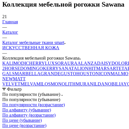
Коллекция мебельной рогожки Sawana
21
Главная
—
Каталог
—
Каталог мебельные ткани smart
ИСКУССТВЕННАЯ КОЖА
—
Коллекция мебельной рогожки Sawana
KALI
MODI
CHERRY
LUXSOR
AURA
ALANZA
DAISY
DOLOR
2
HORSE
DOMINGO
KERRY
SANATA
LION
HIT
MARS
ARTE
TA
GALS
MARBELLA
GRANDE
GUSTO
HOUSTON
ICON
MALMO
NEW
MATT
VELVET
MELVA
MILOS
MONOLITH
MURA
NILDA
NOBILIA
Y
Фильтр
По популярности (убывание)
По популярности (убывание)
По популярности (возрастание)
По алфавиту (убывание)
По алфавиту (возрастание)
По цене (убывание)
По цене (возрастание)