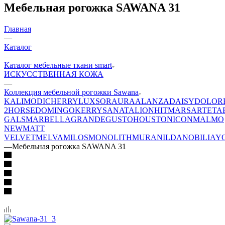
Мебельная рогожка SAWANA 31
Главная
—
Каталог
—
Каталог мебельные ткани smart
ИСКУССТВЕННАЯ КОЖА
—
Коллекция мебельной рогожки Sawana
KALI
MODI
CHERRY
LUXSOR
AURA
ALANZA
DAISY
DOLOR
2
HORSE
DOMINGO
KERRY
SANATA
LION
HIT
MARS
ARTE
TA
GALS
MARBELLA
GRANDE
GUSTO
HOUSTON
ICON
MALMO
NEW
MATT
VELVET
MELVA
MILOS
MONOLITH
MURA
NILDA
NOBILIA
Y
—
Мебельная рогожка SAWANA 31