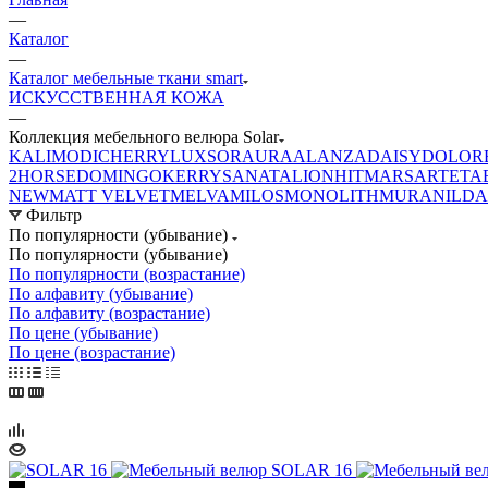
—
Каталог
—
Каталог мебельные ткани smart
ИСКУССТВЕННАЯ КОЖА
—
Коллекция мебельного велюра Solar
KALI
MODI
CHERRY
LUXSOR
AURA
ALANZA
DAISY
DOLOR
2
HORSE
DOMINGO
KERRY
SANATA
LION
HIT
MARS
ARTE
TA
NEW
MATT VELVET
MELVA
MILOS
MONOLITH
MURA
NILDA
Фильтр
По популярности (убывание)
По популярности (убывание)
По популярности (возрастание)
По алфавиту (убывание)
По алфавиту (возрастание)
По цене (убывание)
По цене (возрастание)