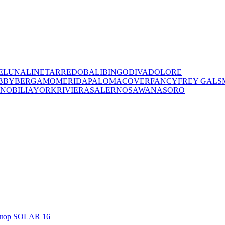
E
LUNA
LINET
ARREDO
BALI
BINGO
DIVA
DOLORE
BBY
BERGAMO
MERIDA
PALOMA
COVER
FANCY
FREY
GALS
NOBILIA
YORK
RIVIERA
SALERNO
SAWANA
SORO