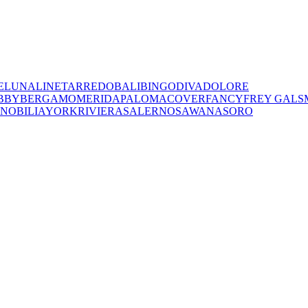
E
LUNA
LINET
ARREDO
BALI
BINGO
DIVA
DOLORE
BBY
BERGAMO
MERIDA
PALOMA
COVER
FANCY
FREY
GALS
NOBILIA
YORK
RIVIERA
SALERNO
SAWANA
SORO