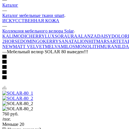
Каталог
—
Каталог мебельные ткани smart
ИСКУССТВЕННАЯ КОЖА
—
Коллекция мебельного велюра Solar
KALI
MODI
CHERRY
LUXSOR
AURA
ALANZA
DAISY
DOLOR
2
HORSE
DOMINGO
KERRY
SANATA
LION
HIT
MARS
ARTE
TA
NEW
MATT VELVET
MELVA
MILOS
MONOLITH
MURA
NILDA
—
Мебельный велюр SOLAR 80 выведен!!!
760
руб.
/пог.
Меньше 20