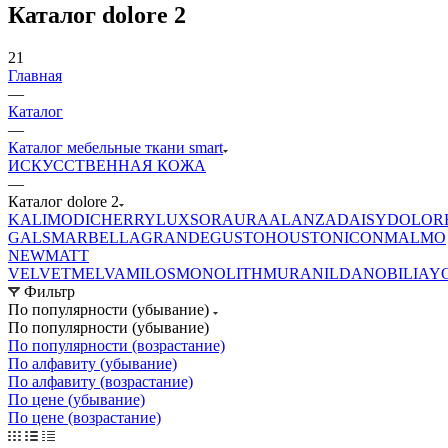
Каталог dolore 2
21
Главная
—
Каталог
—
Каталог мебельные ткани smart
ИСКУССТВЕННАЯ КОЖА
—
Каталог dolore 2
KALI
MODI
CHERRY
LUXSOR
AURA
ALANZA
DAISY
DOLOR
GALS
MARBELLA
GRANDE
GUSTO
HOUSTON
ICON
MALMO
NEW
MATT
VELVET
MELVA
MILOS
MONOLITH
MURA
NILDA
NOBILIA
Y
Фильтр
По популярности (убывание)
По популярности (убывание)
По популярности (возрастание)
По алфавиту (убывание)
По алфавиту (возрастание)
По цене (убывание)
По цене (возрастание)