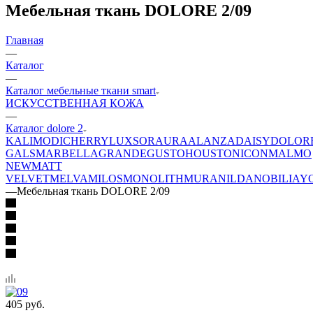
Мебельная ткань DOLORE 2/09
Главная
—
Каталог
—
Каталог мебельные ткани smart
ИСКУССТВЕННАЯ КОЖА
—
Каталог dolore 2
KALI
MODI
CHERRY
LUXSOR
AURA
ALANZA
DAISY
DOLOR
GALS
MARBELLA
GRANDE
GUSTO
HOUSTON
ICON
MALMO
NEW
MATT
VELVET
MELVA
MILOS
MONOLITH
MURA
NILDA
NOBILIA
Y
—
Мебельная ткань DOLORE 2/09
405
руб.