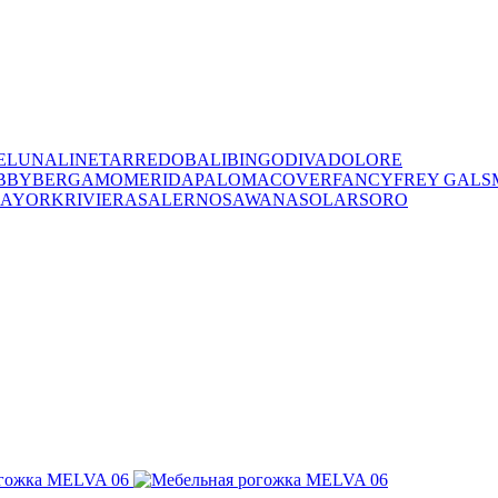
E
LUNA
LINET
ARREDO
BALI
BINGO
DIVA
DOLORE
BBY
BERGAMO
MERIDA
PALOMA
COVER
FANCY
FREY
GALS
IA
YORK
RIVIERA
SALERNO
SAWANA
SOLAR
SORO