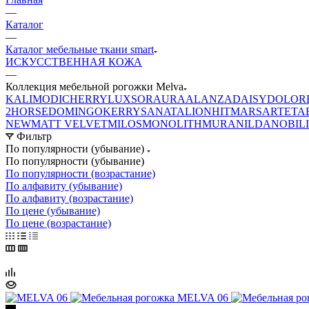
—
Каталог
—
Каталог мебельные ткани smart
ИСКУССТВЕННАЯ КОЖА
—
Коллекция мебельной рогожки Melva
KALI
MODI
CHERRY
LUXSOR
AURA
ALANZA
DAISY
DOLOR
2
HORSE
DOMINGO
KERRY
SANATA
LION
HIT
MARS
ARTE
TA
NEW
MATT VELVET
MILOS
MONOLITH
MURA
NILDA
NOBIL
Фильтр
По популярности (убывание)
По популярности (убывание)
По популярности (возрастание)
По алфавиту (убывание)
По алфавиту (возрастание)
По цене (убывание)
По цене (возрастание)