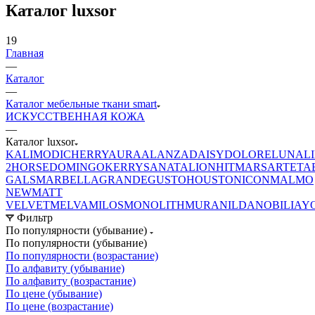
Каталог luxsor
19
Главная
—
Каталог
—
Каталог мебельные ткани smart
ИСКУССТВЕННАЯ КОЖА
—
Каталог luxsor
KALI
MODI
CHERRY
AURA
ALANZA
DAISY
DOLORE
LUNA
L
2
HORSE
DOMINGO
KERRY
SANATA
LION
HIT
MARS
ARTE
TA
GALS
MARBELLA
GRANDE
GUSTO
HOUSTON
ICON
MALMO
NEW
MATT
VELVET
MELVA
MILOS
MONOLITH
MURA
NILDA
NOBILIA
Y
Фильтр
По популярности (убывание)
По популярности (убывание)
По популярности (возрастание)
По алфавиту (убывание)
По алфавиту (возрастание)
По цене (убывание)
По цене (возрастание)