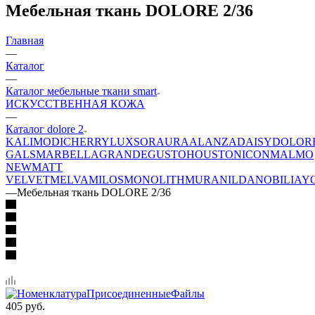
Мебельная ткань DOLORE 2/36
Главная
—
Каталог
—
Каталог мебельные ткани smart
ИСКУССТВЕННАЯ КОЖА
—
Каталог dolore 2
KALI
MODI
CHERRY
LUXSOR
AURA
ALANZA
DAISY
DOLOR
GALS
MARBELLA
GRANDE
GUSTO
HOUSTON
ICON
MALMO
NEW
MATT
VELVET
MELVA
MILOS
MONOLITH
MURA
NILDA
NOBILIA
Y
—
Мебельная ткань DOLORE 2/36
405
руб.