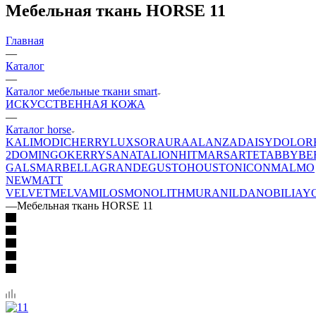
Мебельная ткань HORSE 11
Главная
—
Каталог
—
Каталог мебельные ткани smart
ИСКУССТВЕННАЯ КОЖА
—
Каталог horse
KALI
MODI
CHERRY
LUXSOR
AURA
ALANZA
DAISY
DOLOR
2
DOMINGO
KERRY
SANATA
LION
HIT
MARS
ARTE
TABBY
BE
GALS
MARBELLA
GRANDE
GUSTO
HOUSTON
ICON
MALMO
NEW
MATT
VELVET
MELVA
MILOS
MONOLITH
MURA
NILDA
NOBILIA
Y
—
Мебельная ткань HORSE 11