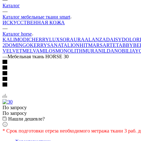
Каталог
—
Каталог мебельные ткани smart
ИСКУССТВЕННАЯ КОЖА
—
Каталог horse
KALI
MODI
CHERRY
LUXSOR
AURA
ALANZA
DAISY
DOLOR
2
DOMINGO
KERRY
SANATA
LION
HIT
MARS
ARTE
TABBY
BE
VELVET
MELVA
MILOS
MONOLITH
MURA
NILDA
NOBILIA
Y
—
Мебельная ткань HORSE 30
По запросу
По запросу
Нашли дешевле?
* Срок подготовки отреза необходимого метража ткани 3 раб. д