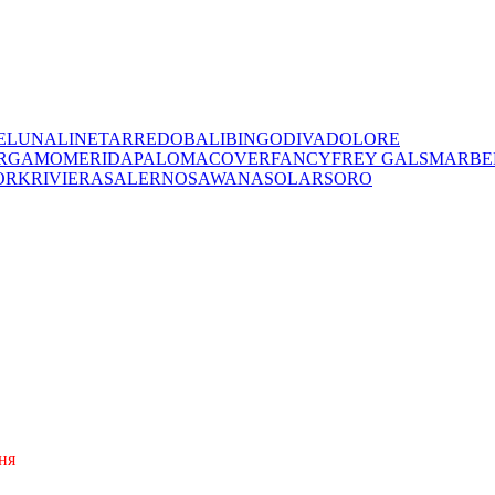
E
LUNA
LINET
ARREDO
BALI
BINGO
DIVA
DOLORE
RGAMO
MERIDA
PALOMA
COVER
FANCY
FREY
GALS
MARBE
ORK
RIVIERA
SALERNO
SAWANA
SOLAR
SORO
ня