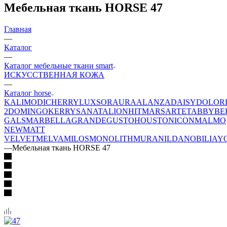
Мебельная ткань HORSE 47
Главная
—
Каталог
—
Каталог мебельные ткани smart
ИСКУССТВЕННАЯ КОЖА
—
Каталог horse
KALI
MODI
CHERRY
LUXSOR
AURA
ALANZA
DAISY
DOLOR
2
DOMINGO
KERRY
SANATA
LION
HIT
MARS
ARTE
TABBY
BE
GALS
MARBELLA
GRANDE
GUSTO
HOUSTON
ICON
MALMO
NEW
MATT
VELVET
MELVA
MILOS
MONOLITH
MURA
NILDA
NOBILIA
Y
—
Мебельная ткань HORSE 47