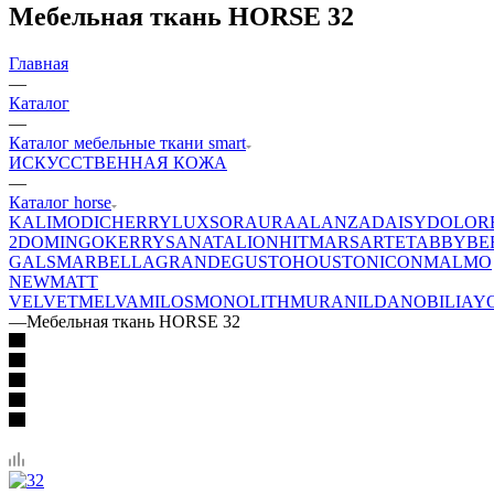
Мебельная ткань HORSE 32
Главная
—
Каталог
—
Каталог мебельные ткани smart
ИСКУССТВЕННАЯ КОЖА
—
Каталог horse
KALI
MODI
CHERRY
LUXSOR
AURA
ALANZA
DAISY
DOLOR
2
DOMINGO
KERRY
SANATA
LION
HIT
MARS
ARTE
TABBY
BE
GALS
MARBELLA
GRANDE
GUSTO
HOUSTON
ICON
MALMO
NEW
MATT
VELVET
MELVA
MILOS
MONOLITH
MURA
NILDA
NOBILIA
Y
—
Мебельная ткань HORSE 32