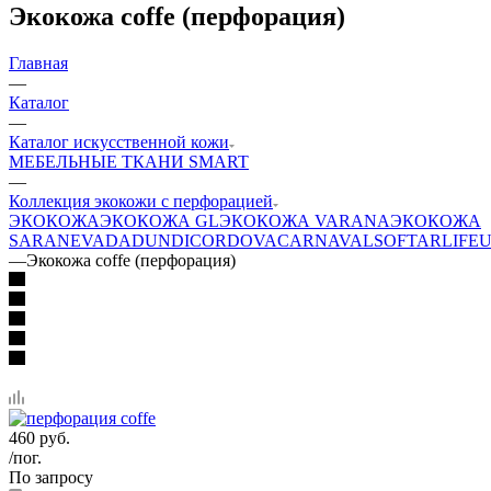
Экокожа coffe (перфорация)
Главная
—
Каталог
—
Каталог искусственной кожи
МЕБЕЛЬНЫЕ ТКАНИ SMART
—
Коллекция экокожи с перфорацией
ЭКОКОЖА
ЭКОКОЖА GL
ЭКОКОЖА VARANA
ЭКОКОЖА
SARA
NEVADA
DUNDI
CORDOVA
CARNAVAL
SOFTAR
LIFE
U
—
Экокожа coffe (перфорация)
460
руб.
/пог.
По запросу