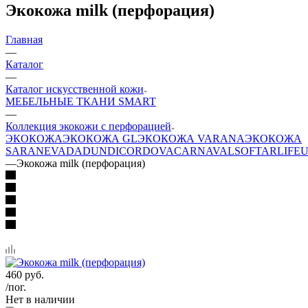
Экокожа milk (перфорация)
Главная
—
Каталог
—
Каталог искусственной кожи
МЕБЕЛЬНЫЕ ТКАНИ SMART
—
Коллекция экокожи с перфорацией
ЭКОКОЖА
ЭКОКОЖА GL
ЭКОКОЖА VARANA
ЭКОКОЖА
SARA
NEVADA
DUNDI
CORDOVA
CARNAVAL
SOFTAR
LIFE
U
—
Экокожа milk (перфорация)
460
руб.
/пог.
Нет в наличии