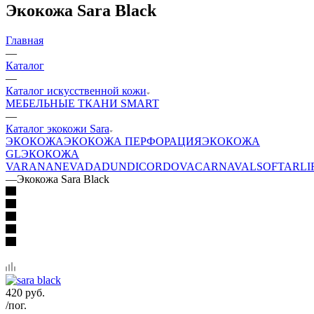
Экокожа Sara Black
Главная
—
Каталог
—
Каталог искусственной кожи
МЕБЕЛЬНЫЕ ТКАНИ SMART
—
Каталог экокожи Sara
ЭКОКОЖА
ЭКОКОЖА ПЕРФОРАЦИЯ
ЭКОКОЖА
GL
ЭКОКОЖА
VARANA
NEVADA
DUNDI
CORDOVA
CARNAVAL
SOFTAR
LI
—
Экокожа Sara Black
420
руб.
/пог.