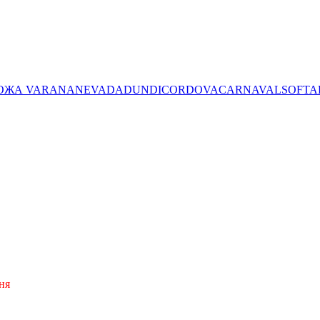
ОЖА VARANA
NEVADA
DUNDI
CORDOVA
CARNAVAL
SOFTA
ня