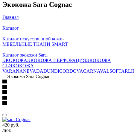
Экокожа Sara Cognac
Главная
—
Каталог
—
Каталог искусственной кожи
МЕБЕЛЬНЫЕ ТКАНИ SMART
—
Каталог экокожи Sara
ЭКОКОЖА
ЭКОКОЖА ПЕРФОРАЦИЯ
ЭКОКОЖА
GL
ЭКОКОЖА
VARANA
NEVADA
DUNDI
CORDOVA
CARNAVAL
SOFTAR
LI
—
Экокожа Sara Cognac
420
руб.
/пог.