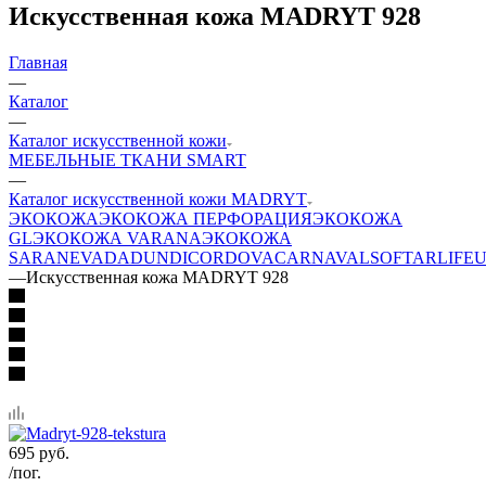
Искусственная кожа MADRYT 928
Главная
—
Каталог
—
Каталог искусственной кожи
МЕБЕЛЬНЫЕ ТКАНИ SMART
—
Каталог искусственной кожи MADRYT
ЭКОКОЖА
ЭКОКОЖА ПЕРФОРАЦИЯ
ЭКОКОЖА
GL
ЭКОКОЖА VARANA
ЭКОКОЖА
SARA
NEVADA
DUNDI
CORDOVA
CARNAVAL
SOFTAR
LIFE
U
—
Искусственная кожа MADRYT 928
695
руб.
/пог.