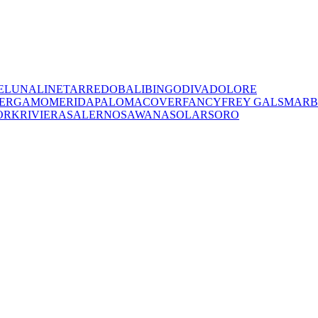
E
LUNA
LINET
ARREDO
BALI
BINGO
DIVA
DOLORE
ERGAMO
MERIDA
PALOMA
COVER
FANCY
FREY
GALS
MARB
ORK
RIVIERA
SALERNO
SAWANA
SOLAR
SORO