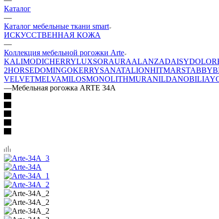
Каталог
—
Каталог мебельные ткани smart
ИСКУССТВЕННАЯ КОЖА
—
Коллекция мебельной рогожки Arte
KALI
MODI
CHERRY
LUXSOR
AURA
ALANZA
DAISY
DOLOR
2
HORSE
DOMINGO
KERRY
SANATA
LION
HIT
MARS
TABBY
B
VELVET
MELVA
MILOS
MONOLITH
MURA
NILDA
NOBILIA
Y
—
Мебельная рогожка ARTE 34A