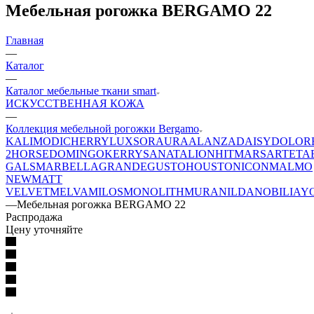
Мебельная рогожка BERGAMO 22
Главная
—
Каталог
—
Каталог мебельные ткани smart
ИСКУССТВЕННАЯ КОЖА
—
Коллекция мебельной рогожки Bergamo
KALI
MODI
CHERRY
LUXSOR
AURA
ALANZA
DAISY
DOLOR
2
HORSE
DOMINGO
KERRY
SANATA
LION
HIT
MARS
ARTE
TA
GALS
MARBELLA
GRANDE
GUSTO
HOUSTON
ICON
MALMO
NEW
MATT
VELVET
MELVA
MILOS
MONOLITH
MURA
NILDA
NOBILIA
Y
—
Мебельная рогожка BERGAMO 22
Распродажа
Цену уточняйте