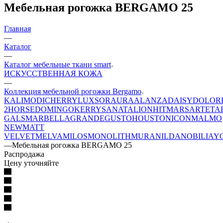
Мебельная рогожка BERGAMO 25
Главная
—
Каталог
—
Каталог мебельные ткани smart
ИСКУССТВЕННАЯ КОЖА
—
Коллекция мебельной рогожки Bergamo
KALI
MODI
CHERRY
LUXSOR
AURA
ALANZA
DAISY
DOLOR
2
HORSE
DOMINGO
KERRY
SANATA
LION
HIT
MARS
ARTE
TA
GALS
MARBELLA
GRANDE
GUSTO
HOUSTON
ICON
MALMO
NEW
MATT
VELVET
MELVA
MILOS
MONOLITH
MURA
NILDA
NOBILIA
Y
—
Мебельная рогожка BERGAMO 25
Распродажа
Цену уточняйте