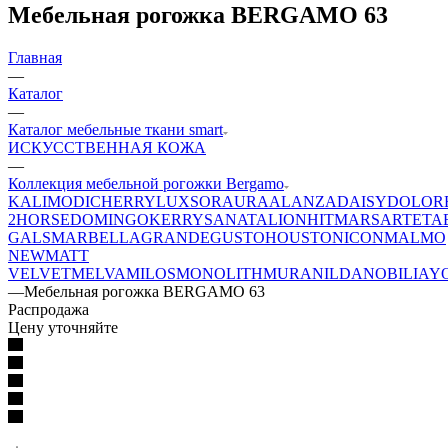
Мебельная рогожка BERGAMO 63
Главная
—
Каталог
—
Каталог мебельные ткани smart
ИСКУССТВЕННАЯ КОЖА
—
Коллекция мебельной рогожки Bergamo
KALI
MODI
CHERRY
LUXSOR
AURA
ALANZA
DAISY
DOLOR
2
HORSE
DOMINGO
KERRY
SANATA
LION
HIT
MARS
ARTE
TA
GALS
MARBELLA
GRANDE
GUSTO
HOUSTON
ICON
MALMO
NEW
MATT
VELVET
MELVA
MILOS
MONOLITH
MURA
NILDA
NOBILIA
Y
—
Мебельная рогожка BERGAMO 63
Распродажа
Цену уточняйте