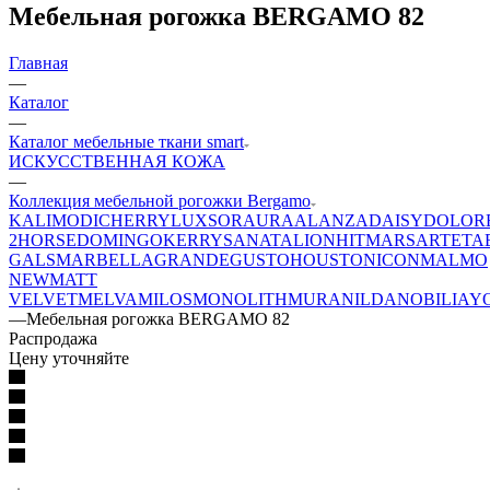
Мебельная рогожка BERGAMO 82
Главная
—
Каталог
—
Каталог мебельные ткани smart
ИСКУССТВЕННАЯ КОЖА
—
Коллекция мебельной рогожки Bergamo
KALI
MODI
CHERRY
LUXSOR
AURA
ALANZA
DAISY
DOLOR
2
HORSE
DOMINGO
KERRY
SANATA
LION
HIT
MARS
ARTE
TA
GALS
MARBELLA
GRANDE
GUSTO
HOUSTON
ICON
MALMO
NEW
MATT
VELVET
MELVA
MILOS
MONOLITH
MURA
NILDA
NOBILIA
Y
—
Мебельная рогожка BERGAMO 82
Распродажа
Цену уточняйте