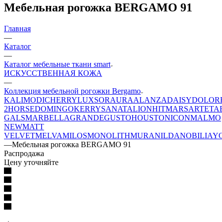
Мебельная рогожка BERGAMO 91
Главная
—
Каталог
—
Каталог мебельные ткани smart
ИСКУССТВЕННАЯ КОЖА
—
Коллекция мебельной рогожки Bergamo
KALI
MODI
CHERRY
LUXSOR
AURA
ALANZA
DAISY
DOLOR
2
HORSE
DOMINGO
KERRY
SANATA
LION
HIT
MARS
ARTE
TA
GALS
MARBELLA
GRANDE
GUSTO
HOUSTON
ICON
MALMO
NEW
MATT
VELVET
MELVA
MILOS
MONOLITH
MURA
NILDA
NOBILIA
Y
—
Мебельная рогожка BERGAMO 91
Распродажа
Цену уточняйте