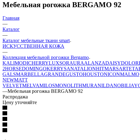
Мебельная рогожка BERGAMO 92
Главная
—
Каталог
—
Каталог мебельные ткани smart
ИСКУССТВЕННАЯ КОЖА
—
Коллекция мебельной рогожки Bergamo
KALI
MODI
CHERRY
LUXSOR
AURA
ALANZA
DAISY
DOLOR
2
HORSE
DOMINGO
KERRY
SANATA
LION
HIT
MARS
ARTE
TA
GALS
MARBELLA
GRANDE
GUSTO
HOUSTON
ICON
MALMO
NEW
MATT
VELVET
MELVA
MILOS
MONOLITH
MURA
NILDA
NOBILIA
Y
—
Мебельная рогожка BERGAMO 92
Распродажа
Цену уточняйте