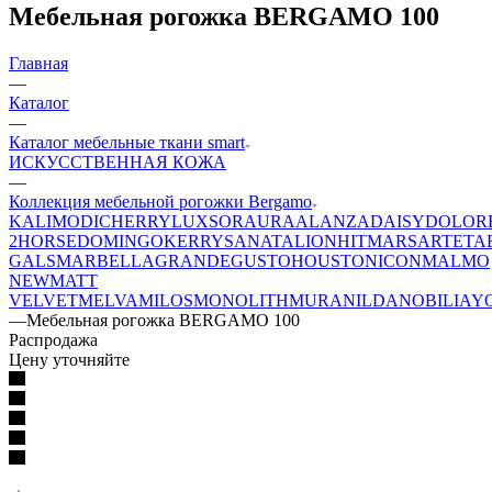
Мебельная рогожка BERGAMO 100
Главная
—
Каталог
—
Каталог мебельные ткани smart
ИСКУССТВЕННАЯ КОЖА
—
Коллекция мебельной рогожки Bergamo
KALI
MODI
CHERRY
LUXSOR
AURA
ALANZA
DAISY
DOLOR
2
HORSE
DOMINGO
KERRY
SANATA
LION
HIT
MARS
ARTE
TA
GALS
MARBELLA
GRANDE
GUSTO
HOUSTON
ICON
MALMO
NEW
MATT
VELVET
MELVA
MILOS
MONOLITH
MURA
NILDA
NOBILIA
Y
—
Мебельная рогожка BERGAMO 100
Распродажа
Цену уточняйте