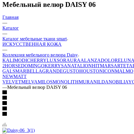
Мебельный велюр DAISY 06
Главная
—
Каталог
—
Каталог мебельные ткани smart
ИСКУССТВЕННАЯ КОЖА
—
Коллекция мебельного велюра Daisy
KALI
MODI
CHERRY
LUXSOR
AURA
ALANZA
DOLORE
LUN
2
HORSE
DOMINGO
KERRY
SANATA
LION
HIT
MARS
ARTE
TA
GALS
MARBELLA
GRANDE
GUSTO
HOUSTON
ICON
MALMO
NEW
MATT
VELVET
MELVA
MILOS
MONOLITH
MURA
NILDA
NOBILIA
Y
—
Мебельный велюр DAISY 06