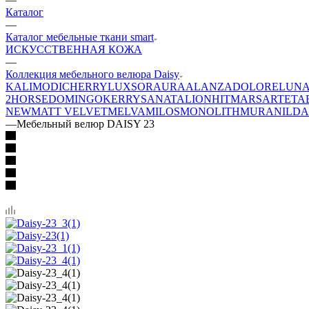
Каталог
—
Каталог мебельные ткани smart
ИСКУССТВЕННАЯ КОЖА
—
Коллекция мебельного велюра Daisy
KALI
MODI
CHERRY
LUXSOR
AURA
ALANZA
DOLORE
LUN
2
HORSE
DOMINGO
KERRY
SANATA
LION
HIT
MARS
ARTE
TA
NEW
MATT VELVET
MELVA
MILOS
MONOLITH
MURA
NILDA
—
Мебельный велюр DAISY 23