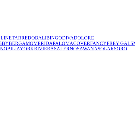
A
LINET
ARREDO
BALI
BINGO
DIVA
DOLORE
BBY
BERGAMO
MERIDA
PALOMA
COVER
FANCY
FREY
GALS
NOBILIA
YORK
RIVIERA
SALERNO
SAWANA
SOLAR
SORO