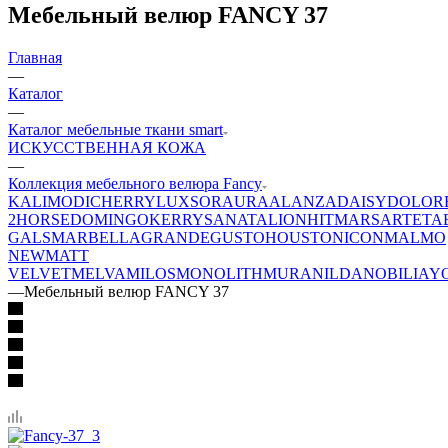
Мебельный велюр FANCY 37
Главная
—
Каталог
—
Каталог мебельные ткани smart
ИСКУССТВЕННАЯ КОЖА
—
Коллекция мебельного велюра Fancy
KALI
MODI
CHERRY
LUXSOR
AURA
ALANZA
DAISY
DOLOR
2
HORSE
DOMINGO
KERRY
SANATA
LION
HIT
MARS
ARTE
TA
GALS
MARBELLA
GRANDE
GUSTO
HOUSTON
ICON
MALMO
NEW
MATT
VELVET
MELVA
MILOS
MONOLITH
MURA
NILDA
NOBILIA
Y
—
Мебельный велюр FANCY 37