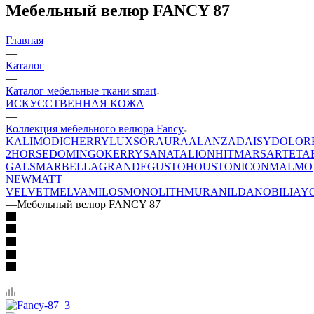
Мебельный велюр FANCY 87
Главная
—
Каталог
—
Каталог мебельные ткани smart
ИСКУССТВЕННАЯ КОЖА
—
Коллекция мебельного велюра Fancy
KALI
MODI
CHERRY
LUXSOR
AURA
ALANZA
DAISY
DOLOR
2
HORSE
DOMINGO
KERRY
SANATA
LION
HIT
MARS
ARTE
TA
GALS
MARBELLA
GRANDE
GUSTO
HOUSTON
ICON
MALMO
NEW
MATT
VELVET
MELVA
MILOS
MONOLITH
MURA
NILDA
NOBILIA
Y
—
Мебельный велюр FANCY 87