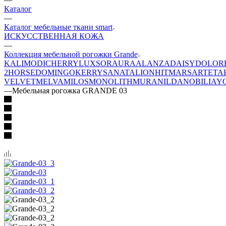
Каталог
—
Каталог мебельные ткани smart
ИСКУССТВЕННАЯ КОЖА
—
Коллекция мебельной рогожки Grande
KALI
MODI
CHERRY
LUXSOR
AURA
ALANZA
DAISY
DOLOR
2
HORSE
DOMINGO
KERRY
SANATA
LION
HIT
MARS
ARTE
TA
VELVET
MELVA
MILOS
MONOLITH
MURA
NILDA
NOBILIA
Y
—
Мебельная рогожка GRANDE 03