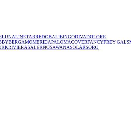
E
LUNA
LINET
ARREDO
BALI
BINGO
DIVA
DOLORE
BBY
BERGAMO
MERIDA
PALOMA
COVER
FANCY
FREY
GALS
ORK
RIVIERA
SALERNO
SAWANA
SOLAR
SORO