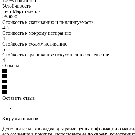
100% полиэстер
Устойчивость
Тест Мартиндейла
>50000
Стойкость к скатыванию и пиллингуемость
4-5
Стойкость к мокрому истиранию
4-5
Стойкость к сухому истиранию
5
Стойкость окрашивания: искусственное освещение
4
Отзывы
Оставить отзыв
Загрузка отзывов...
Дополнительная вкладка, для размещения информации о магази
его сомнения в покупке. Используйте её по своему усмотрению