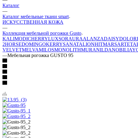
Каталог
—
Каталог мебельные ткани smart
ИСКУССТВЕННАЯ КОЖА
—
Коллекция мебельной рогожки Gusto
KALI
MODI
CHERRY
LUXSOR
AURA
ALANZA
DAISY
DOLOR
2
HORSE
DOMINGO
KERRY
SANATA
LION
HIT
MARS
ARTE
TA
VELVET
MELVA
MILOS
MONOLITH
MURA
NILDA
NOBILIA
Y
—
Мебельная рогожка GUSTO 95