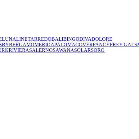
E
LUNA
LINET
ARREDO
BALI
BINGO
DIVA
DOLORE
BBY
BERGAMO
MERIDA
PALOMA
COVER
FANCY
FREY
GALS
ORK
RIVIERA
SALERNO
SAWANA
SOLAR
SORO