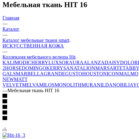
Мебельная ткань HIT 16
Главная
—
Каталог
—
Каталог мебельные ткани smart
ИСКУССТВЕННАЯ КОЖА
—
Коллекция мебельного велюра Hit
KALI
MODI
CHERRY
LUXSOR
AURA
ALANZA
DAISY
DOLOR
2
HORSE
DOMINGO
KERRY
SANATA
LION
MARS
ARTE
TABB
GALS
MARBELLA
GRANDE
GUSTO
HOUSTON
ICON
MALMO
NEW
MATT
VELVET
MELVA
MILOS
MONOLITH
MURA
NILDA
NOBILIA
Y
—
Мебельная ткань HIT 16