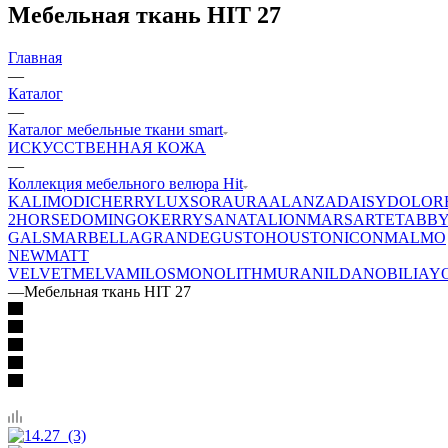
Мебельная ткань HIT 27
Главная
—
Каталог
—
Каталог мебельные ткани smart
ИСКУССТВЕННАЯ КОЖА
—
Коллекция мебельного велюра Hit
KALI
MODI
CHERRY
LUXSOR
AURA
ALANZA
DAISY
DOLOR
2
HORSE
DOMINGO
KERRY
SANATA
LION
MARS
ARTE
TABB
GALS
MARBELLA
GRANDE
GUSTO
HOUSTON
ICON
MALMO
NEW
MATT
VELVET
MELVA
MILOS
MONOLITH
MURA
NILDA
NOBILIA
Y
—
Мебельная ткань HIT 27