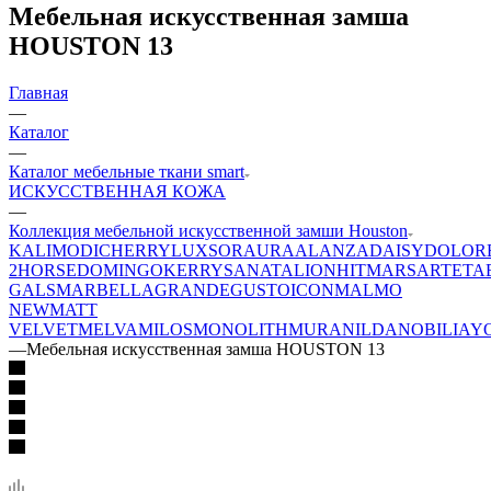
Мебельная искусственная замша
HOUSTON 13
Главная
—
Каталог
—
Каталог мебельные ткани smart
ИСКУССТВЕННАЯ КОЖА
—
Коллекция мебельной искусственной замши Houston
KALI
MODI
CHERRY
LUXSOR
AURA
ALANZA
DAISY
DOLOR
2
HORSE
DOMINGO
KERRY
SANATA
LION
HIT
MARS
ARTE
TA
GALS
MARBELLA
GRANDE
GUSTO
ICON
MALMO
NEW
MATT
VELVET
MELVA
MILOS
MONOLITH
MURA
NILDA
NOBILIA
Y
—
Мебельная искусственная замша HOUSTON 13