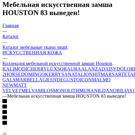
Мебельная искусственная замша
HOUSTON 83 выведен!
Главная
—
Каталог
—
Каталог мебельные ткани smart
ИСКУССТВЕННАЯ КОЖА
—
Коллекция мебельной искусственной замши Houston
KALI
MODI
CHERRY
LUXSOR
AURA
ALANZA
DAISY
DOLOR
2
HORSE
DOMINGO
KERRY
SANATA
LION
HIT
MARS
ARTE
TA
GALS
MARBELLA
GRANDE
GUSTO
ICON
MALMO
NEW
MATT
VELVET
MELVA
MILOS
MONOLITH
MURA
NILDA
NOBILIA
Y
—
Мебельная искусственная замша HOUSTON 83 выведен!