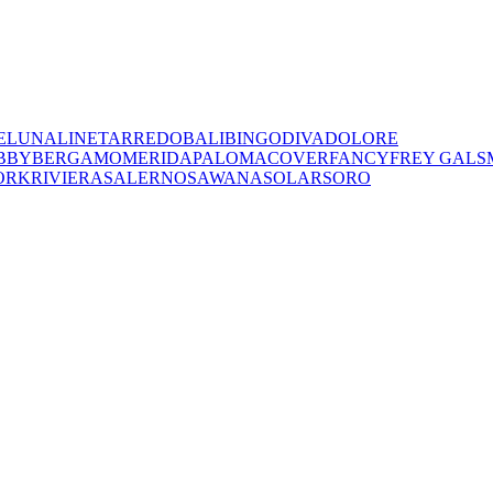
E
LUNA
LINET
ARREDO
BALI
BINGO
DIVA
DOLORE
BBY
BERGAMO
MERIDA
PALOMA
COVER
FANCY
FREY
GALS
ORK
RIVIERA
SALERNO
SAWANA
SOLAR
SORO