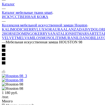
Каталог
—
Каталог мебельные ткани smart
ИСКУССТВЕННАЯ КОЖА
—
Коллекция мебельной искусственной замши Houston
KALI
MODI
CHERRY
LUXSOR
AURA
ALANZA
DAISY
DOLOR
2
HORSE
DOMINGO
KERRY
SANATA
LION
HIT
MARS
ARTE
TA
VELVET
MELVA
MILOS
MONOLITH
MURA
NILDA
NOBILIA
Y
—
Мебельная искусственная замша HOUSTON 98
1 180
руб.
/пог.
Много