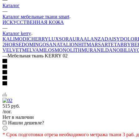
Каталог
—
Каталог мебельные ткани smart
ИСКУССТВЕННАЯ КОЖА
—
Каталог kerry
KALI
MODI
CHERRY
LUXSOR
AURA
ALANZA
DAISY
DOLOR
2
HORSE
DOMINGO
SANATA
LION
HIT
MARS
ARTE
TABBY
BE
VELVET
MELVA
MILOS
MONOLITH
MURA
NILDA
NOBILIA
Y
—
Мебельная ткань KERRY 02
515
руб.
/пог.
Нет в наличии
Нашли дешевле?
* Срок подготовки отреза необходимого метража ткани 3 раб. д