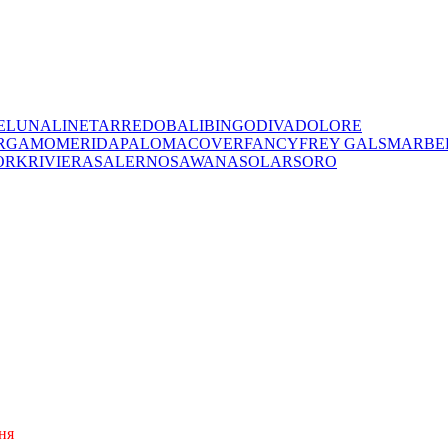
E
LUNA
LINET
ARREDO
BALI
BINGO
DIVA
DOLORE
RGAMO
MERIDA
PALOMA
COVER
FANCY
FREY
GALS
MARBE
ORK
RIVIERA
SALERNO
SAWANA
SOLAR
SORO
ня