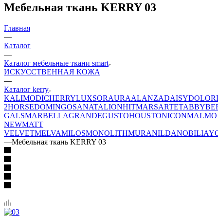
Мебельная ткань KERRY 03
Главная
—
Каталог
—
Каталог мебельные ткани smart
ИСКУССТВЕННАЯ КОЖА
—
Каталог kerry
KALI
MODI
CHERRY
LUXSOR
AURA
ALANZA
DAISY
DOLOR
2
HORSE
DOMINGO
SANATA
LION
HIT
MARS
ARTE
TABBY
BE
GALS
MARBELLA
GRANDE
GUSTO
HOUSTON
ICON
MALMO
NEW
MATT
VELVET
MELVA
MILOS
MONOLITH
MURA
NILDA
NOBILIA
Y
—
Мебельная ткань KERRY 03