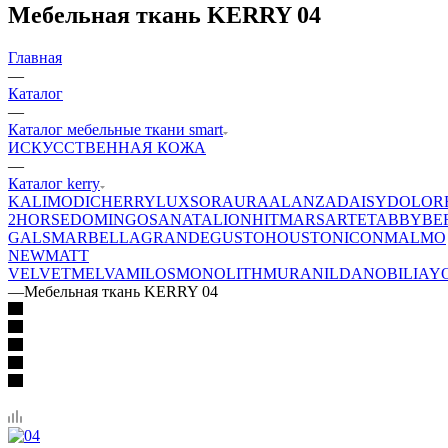
Мебельная ткань KERRY 04
Главная
—
Каталог
—
Каталог мебельные ткани smart
ИСКУССТВЕННАЯ КОЖА
—
Каталог kerry
KALI
MODI
CHERRY
LUXSOR
AURA
ALANZA
DAISY
DOLOR
2
HORSE
DOMINGO
SANATA
LION
HIT
MARS
ARTE
TABBY
BE
GALS
MARBELLA
GRANDE
GUSTO
HOUSTON
ICON
MALMO
NEW
MATT
VELVET
MELVA
MILOS
MONOLITH
MURA
NILDA
NOBILIA
Y
—
Мебельная ткань KERRY 04